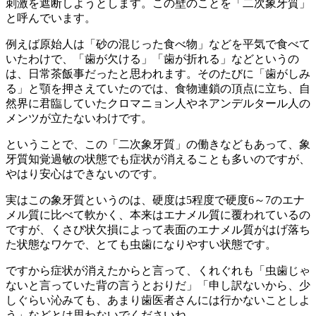
刺激を遮断しようとします。この壁のことを「二次象牙質」
と呼んでいます。
例えば原始人は「砂の混じった食べ物」などを平気で食べて
いたわけで、「歯が欠ける」「歯が折れる」などというの
は、日常茶飯事だったと思われます。そのたびに「歯がしみ
る」と顎を押さえていたのでは、食物連鎖の頂点に立ち、自
然界に君臨していたクロマニョン人やネアンデルタール人の
メンツが立たないわけです。
ということで、この「二次象牙質」の働きなどもあって、象
牙質知覚過敏の状態でも症状が消えることも多いのですが、
やはり安心はできないのです。
実はこの象牙質というのは、硬度は5程度で硬度6～7のエナ
メル質に比べて軟かく、本来はエナメル質に覆われているの
ですが、くさび状欠損によって表面のエナメル質がはげ落ち
た状態なワケで、とても虫歯になりやすい状態です。
ですから症状が消えたからと言って、くれぐれも「虫歯じゃ
ないと言っていた背の言うとおりだ」「申し訳ないから、少
しぐらい沁みても、あまり歯医者さんには行かないことしよ
う」などとは思わないでくださいね。