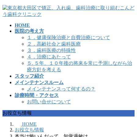
コ
ナ
ン
ビ
テ
ゲ
HOME
ン
ー
医院の考え方
ツ
シ
１．健康保険治療と自費治療について
へ
ョ
２．高齢社会と歯科医療
ス
ン
３．歯科医療の特殊性
キ
に
４．治療にあたって
ッ
移
５. ５年、１０年後の将来を常に予測しながら治
プ
動
療方針を考える
スタッフ紹介
メインテナンスルーム
メインテナンスって何するの？
診療時間・アクセス
お問い合せについて
お役立ち情報
HOME
お役立ち情報
本当は怖いんだって、知覚過敏は