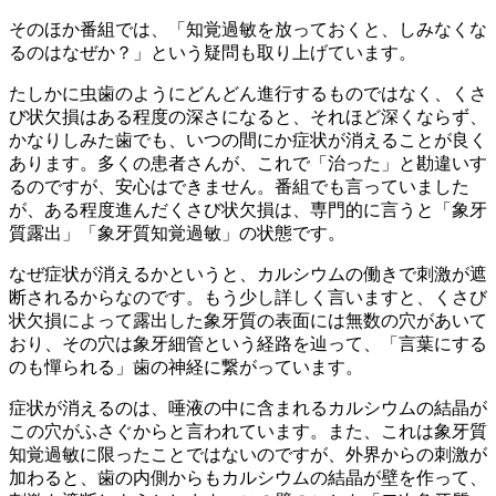
そのほか番組では、「知覚過敏を放っておくと、しみなくな
るのはなぜか？」という疑問も取り上げています。
たしかに虫歯のようにどんどん進行するものではなく、くさ
び状欠損はある程度の深さになると、それほど深くならず、
かなりしみた歯でも、いつの間にか症状が消えることが良く
あります。多くの患者さんが、これで「治った」と勘違いす
るのですが、安心はできません。番組でも言っていました
が、ある程度進んだくさび状欠損は、専門的に言うと「象牙
質露出」「象牙質知覚過敏」の状態です。
なぜ症状が消えるかというと、カルシウムの働きで刺激が遮
断されるからなのです。もう少し詳しく言いますと、くさび
状欠損によって露出した象牙質の表面には無数の穴があいて
おり、その穴は象牙細管という経路を辿って、「言葉にする
のも憚られる」歯の神経に繋がっています。
症状が消えるのは、唾液の中に含まれるカルシウムの結晶が
この穴がふさぐからと言われています。また、これは象牙質
知覚過敏に限ったことではないのですが、外界からの刺激が
加わると、歯の内側からもカルシウムの結晶が壁を作って、