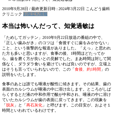
2010年9月28日
/ 最終更新日時 :
2024年3月22日
こんどう歯科
クリニック
お役立ち情報
本当は怖いんだって、知覚過敏は
「ためしてガッテン」2010年9月22日放送の番組の中で、
「正しい歯みがき」のコツは「食後すぐに歯をみがかない」
こと、という衝撃的な報道がありました。「えっ」と思われ
た方も多いと思いますが、食事の後、1時間ほどたってか
ら、歯を磨く方が良いとの見解でした。まあ時間は対して関
係なく、ダラダラ食いを避けていれば良いのですが、立場上
はそうも言っていられないので、この「
食後、約1時間
」の
説明をいたします。
食事のあとは誰でも唾液が酸性に傾きます。その結果、歯の
表面のカルシウムが唾液の中に溶け出します。ところがしば
らくするとだ液の中和作用で酸が中和され、唾液の中に溶け
ていたカルシウムが歯の表面に戻ってきます。この現象を
「
脱灰
」と「
再石灰化
」と呼びます。この目安が、およそ１
時間といわれているわけです。